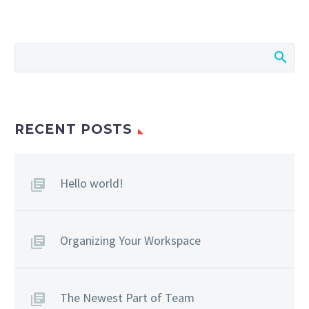
Post With Gallery Slider
Lorem Ipsum. Proin
0
gravida nibh vel velit
auctor aliquet. Aenean
sollicitudin, lorem quis
bibendum auctor, nisi
RECENT POSTS
elit consequat ipsum,
nec sagittis sem nibh
id elit. Lorem Ipsum.
Hello world!
Proin gravida nibh vel
velit auctor aliquet.
Aenean sollicitudin,
Organizing Your Workspace
lorem quis bibendum
auctor, nisi elit
consequat ipsum, nec
The Newest Part of Team
sagittis sem nibh id