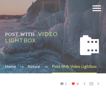
VIDEO
POST WITH


LIGHTBOX
Home
Nature
Post With Video Lightbox



0
0