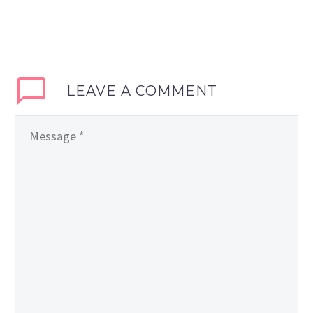
sollicitudin, lorem quis
bibendum auctor, nisi
elit consequat ipsum,
nec sagittis sem nibh
id elit. Duis sed odio sit
LEAVE A COMMENT
amet nibh vulputate
cursus a sit amet
mauris.