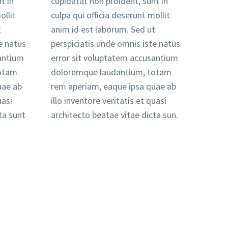
t in
cupidatat non proident, sunt in
ollit
culpa qui officia deserunt mollit
t
anim id est laborum. Sed ut
e natus
perspiciatis unde omnis iste natus
santium
error sit voluptatem accusantium
totam
doloremque laudantium, totam
uae ab
rem aperiam, eaque ipsa quae ab
uasi
illo inventore veritatis et quasi
ta sunt
architecto beatae vitae dicta sun.