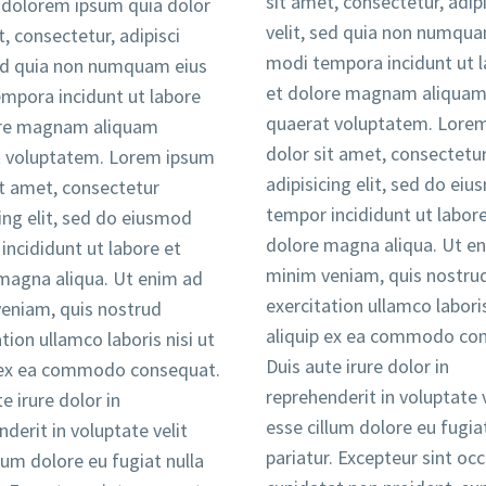
sit amet, consectetur, adipi
i dolorem ipsum quia dolor
velit, sed quia non numqua
, consectetur, adipisci
modi tempora incidunt ut 
sed quia non numquam eius
et dolore magnam aliqua
mpora incidunt ut labore
quaerat voluptatem. Lore
ore magnam aliquam
dolor sit amet, consectetu
 voluptatem. Lorem ipsum
adipisicing elit, sed do ei
it amet, consectetur
tempor incididunt ut labore
cing elit, sed do eiusmod
dolore magna aliqua. Ut e
incididunt ut labore et
minim veniam, quis nostru
magna aliqua. Ut enim ad
exercitation ullamco laboris
eniam, quis nostrud
aliquip ex ea commodo co
tion ullamco laboris nisi ut
Duis aute irure dolor in
 ex ea commodo consequat.
reprehenderit in voluptate v
e irure dolor in
esse cillum dolore eu fugiat
derit in voluptate velit
pariatur. Excepteur sint oc
lum dolore eu fugiat nulla