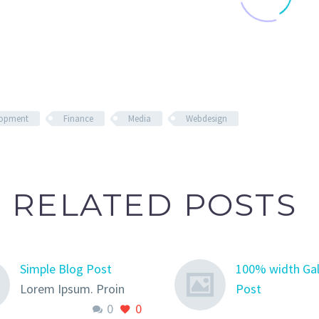
lopment
Finance
Media
Webdesign
RELATED POSTS
Simple Blog Post
100% width Gal
Lorem Ipsum. Proin
Post
0
0
gravida nibh vel velit
Lorem Ipsum. P