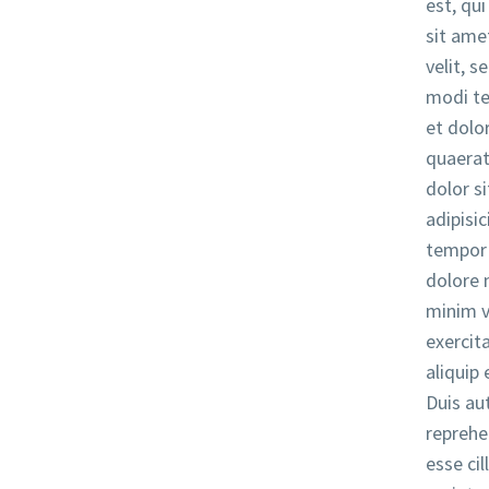
est, qu
sit amet
velit, 
modi te
et dol
quaerat
dolor s
adipisi
tempor 
dolore 
minim v
exercita
aliquip
Duis aut
reprehen
esse cil