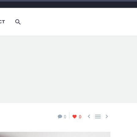
CT



0
0