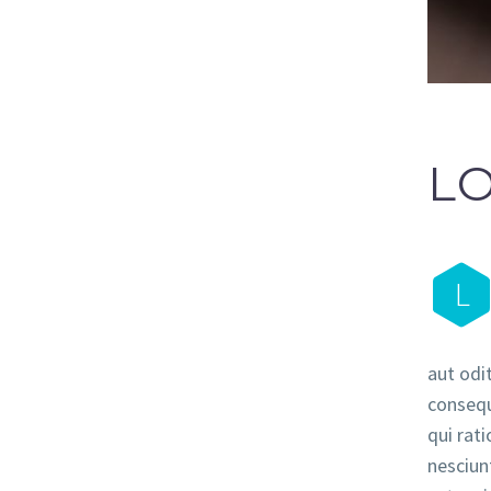
L
L
aut odit
consequ
qui rat
nesciun