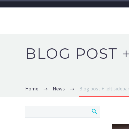
BLOG POST
Home
News
Blog post + left sideba