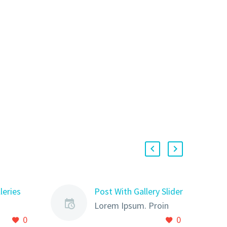
leries
Post With Gallery Slider
Lorem Ipsum. Proin
0
0
roin
gravida nibh vel velit