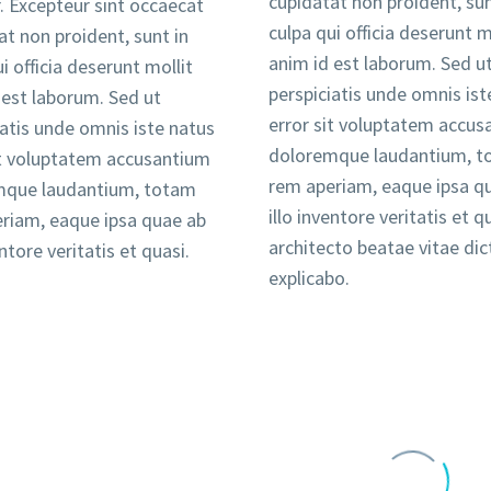
cupidatat non proident, sun
r. Excepteur sint occaecat
culpa qui officia deserunt m
at non proident, sunt in
anim id est laborum. Sed u
i officia deserunt mollit
perspiciatis unde omnis ist
 est laborum. Sed ut
error sit voluptatem accu
iatis unde omnis iste natus
doloremque laudantium, 
it voluptatem accusantium
rem aperiam, eaque ipsa q
mque laudantium, totam
illo inventore veritatis et q
riam, eaque ipsa quae ab
architecto beatae vitae dic
entore veritatis et quasi.
explicabo.