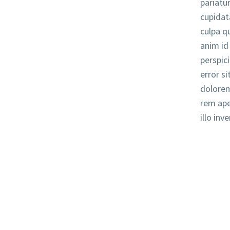
pariatu
cupidat
culpa qu
anim id
perspic
error s
dolore
rem ape
illo inv