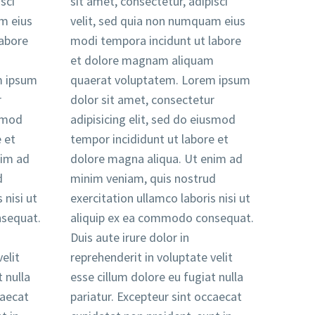
sci
sit amet, consectetur, adipisci
m eius
velit, sed quia non numquam eius
labore
modi tempora incidunt ut labore
m
et dolore magnam aliquam
m ipsum
quaerat voluptatem. Lorem ipsum
r
dolor sit amet, consectetur
usmod
adipisicing elit, sed do eiusmod
 et
tempor incididunt ut labore et
nim ad
dolore magna aliqua. Ut enim ad
d
minim veniam, quis nostrud
 nisi ut
exercitation ullamco laboris nisi ut
nsequat.
aliquip ex ea commodo consequat.
Duis aute irure dolor in
elit
reprehenderit in voluptate velit
 nulla
esse cillum dolore eu fugiat nulla
caecat
pariatur. Excepteur sint occaecat